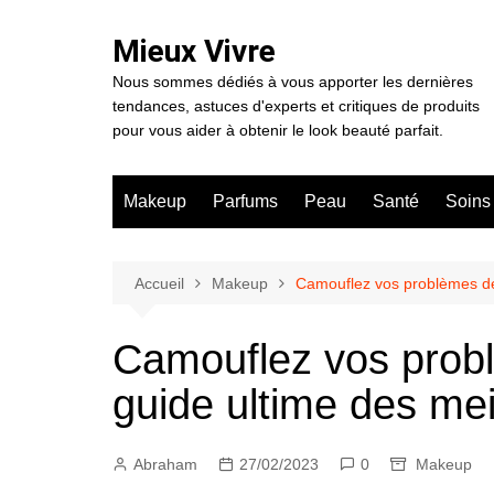
Aller
au
Mieux Vivre
contenu
Nous sommes dédiés à vous apporter les dernières
tendances, astuces d'experts et critiques de produits
pour vous aider à obtenir le look beauté parfait.
Makeup
Parfums
Peau
Santé
Soins
Accueil
Makeup
Camouflez vos problèmes de 
Camouflez vos prob
guide ultime des mei
Abraham
27/02/2023
0
Makeup