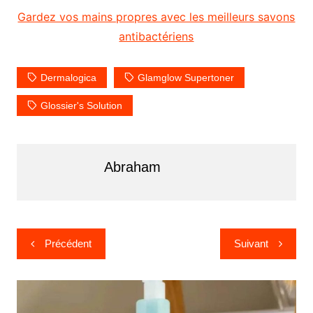
Gardez vos mains propres avec les meilleurs savons
antibactériens
Dermalogica
Glamglow Supertoner
Glossier's Solution
Abraham
Navigation
Précédent
Suivant
de
l’article