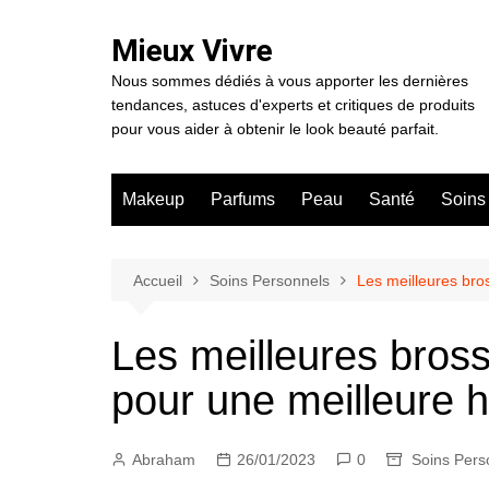
Aller
au
Mieux Vivre
contenu
Nous sommes dédiés à vous apporter les dernières
tendances, astuces d'experts et critiques de produits
pour vous aider à obtenir le look beauté parfait.
Makeup
Parfums
Peau
Santé
Soins
Accueil
Soins Personnels
Les meilleures bro
Les meilleures bross
pour une meilleure 
Abraham
26/01/2023
0
Soins Pers