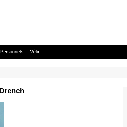
 Personnels
Vêtir
 Drench