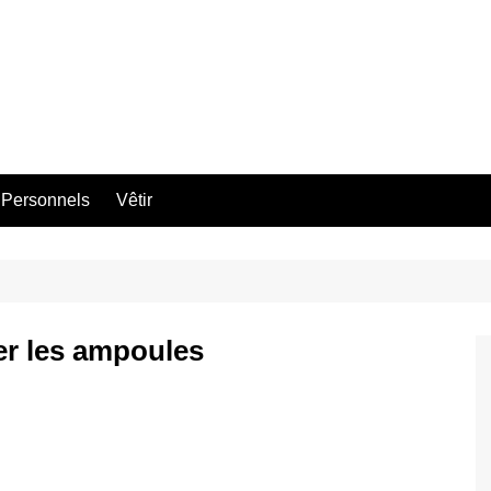
 Personnels
Vêtir
er les ampoules