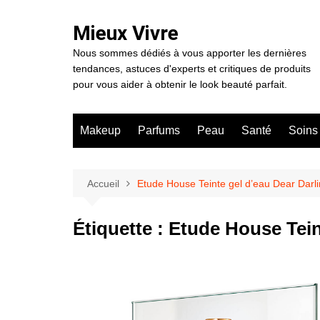
Aller
au
Mieux Vivre
contenu
Nous sommes dédiés à vous apporter les dernières
tendances, astuces d'experts et critiques de produits
pour vous aider à obtenir le look beauté parfait.
Makeup
Parfums
Peau
Santé
Soins
Accueil
Etude House Teinte gel d’eau Dear Darl
Étiquette :
Etude House Tein