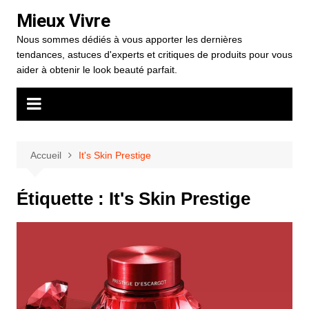
Aller
Mieux Vivre
au
Nous sommes dédiés à vous apporter les dernières
contenu
tendances, astuces d'experts et critiques de produits pour vous
aider à obtenir le look beauté parfait.
Accueil
It's Skin Prestige
Étiquette :
It's Skin Prestige