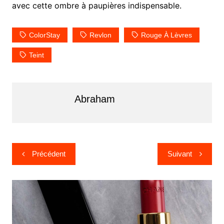
avec cette ombre à paupières indispensable.
ColorStay
Revlon
Rouge À Lèvres
Teint
Abraham
Navigation
Précédent
Suivant
de
l’article