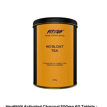
HealthVit Activated Charcoal 500mg 60 Tablets :